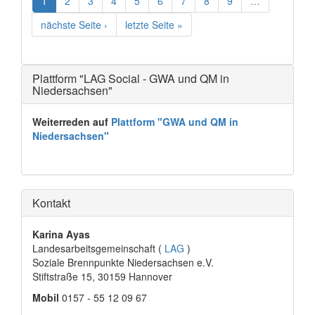
1
2
3
4
5
6
7
8
9
…
nächste Seite ›
letzte Seite »
Plattform "LAG Social - GWA und QM in
Niedersachsen"
Weiterreden auf
Plattform "GWA und QM in
Niedersachsen"
Kontakt
Karina Ayas
Landesarbeitsgemeinschaft (
LAG
)
Soziale Brennpunkte Niedersachsen e.V.
Stiftstraße 15, 30159 Hannover
Mobil
0157 - 55 12 09 67