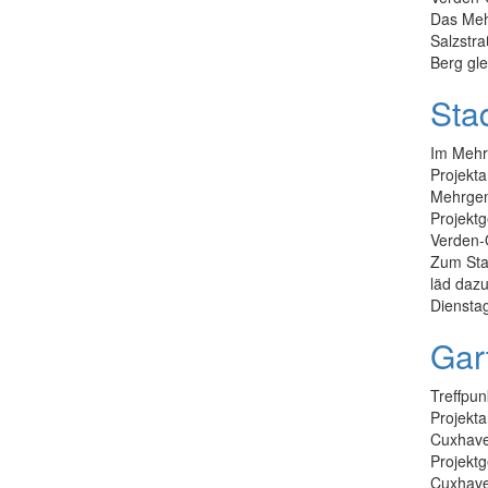
Das Mehr
Salzstra
Berg gle
Stad
Im Mehr
Projekta
Mehrgen
Projektg
Verden-
Zum Stad
läd daz
Dienstag
Gar
Treffpun
Projekta
Cuxhav
Projektg
Cuxhave