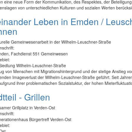
en eine neue Form der Kommunikation, des Respektes, der Beteiligung
nslagen von unterschiedlichen Kulturen und sozialen Werten berücksich
einander Leben in Emden / Leuschn
hnen
turelle Gemeinwesenarbeit in der Wilhelm-Leuschner-Straße
nschrift:
mden, Fachdienst 551 Gemeinwesen
ebiet:
iedlung Wilhelm-Leuschner-Straße
g von Menschen mit Migrationshintergrund und der stetige Anstieg vo
enden Imageverlust der Wilhelm-Leuschner-Straße geführt. Seit Jahre
ufgrund ihrer problematischen Sozialstuktur, der hohen Mieterfluktuati
tteil - Grillen
mer Grillplatz in Verden-Ost
nschrift:
erationenhaus Bürgertreff Verden-Ost
ebiet:
Ost