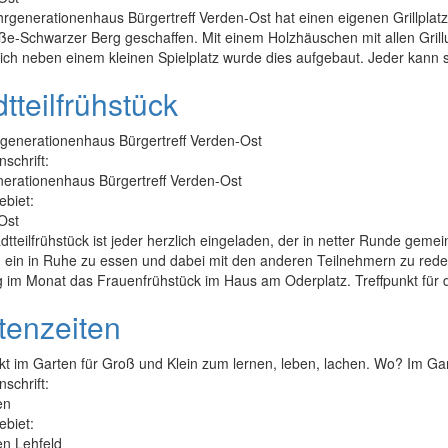
generationenhaus Bürgertreff Verden-Ost hat einen eigenen Grillplatz
ße-Schwarzer Berg geschaffen. Mit einem Holzhäuschen mit allen Grill
ich neben einem kleinen Spielplatz wurde dies aufgebaut. Jeder kann s
tteilfrühstück
generationenhaus Bürgertreff Verden-Ost
nschrift:
erationenhaus Bürgertreff Verden-Ost
ebiet:
Ost
tteilfrühstück ist jeder herzlich eingeladen, der in netter Runde ge
u ein in Ruhe zu essen und dabei mit den anderen Teilnehmern zu red
 im Monat das Frauenfrühstück im Haus am Oderplatz. Treffpunkt für d
tenzeiten
kt im Garten für Groß und Klein zum lernen, leben, lachen. Wo? Im Gar
nschrift:
en
ebiet:
n Lehfeld