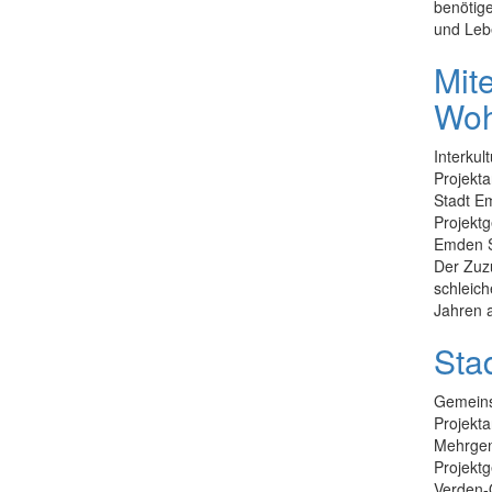
benötig
und Lebe
Mit
Wo
Interkul
Projekta
Stadt E
Projektg
Emden S
Der Zuzu
schleich
Jahren a
Stad
Gemeinsa
Projekta
Mehrgen
Projektg
Verden-