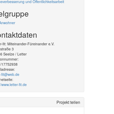
everbesserung und Öffentlichkeitsarbeit
elgruppe
 Anwohner
ntaktdaten
r-fit: Miteinander-Füreinander e.V.
hstraße 3
26
Seelze / Letter
efonnummer:
1/17752938
ladresse:
er-fit@web.de
rnetseite:
//www.letter-fit.de
Projekt teilen