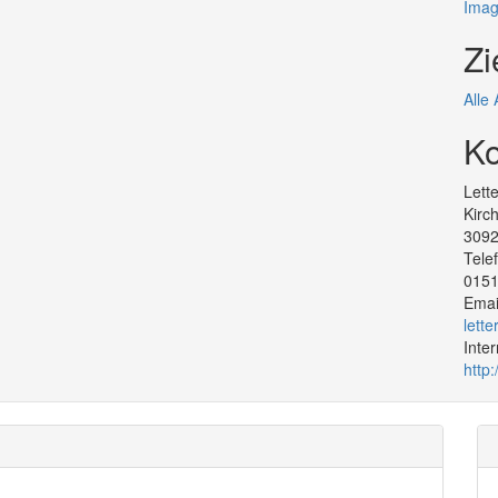
Imag
Zi
Alle
Ko
Lette
Kirc
309
Tel
015
Emai
lett
Inte
http: