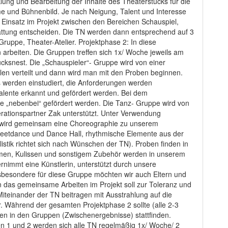
klung und Bearbeitung der Inhalte des Theaterstücks für die
 und Bühnenbild. Je nach Neigung, Talent und Interesse
en Einsatz im Projekt zwischen den Bereichen Schauspiel,
ttung entscheiden. Die TN werden dann entsprechend auf 3
ruppe, Theater-Atelier. Projektphase 2: In diese
 arbeiten. Die Gruppen treffen sich 1x/ Woche jeweils am
ksnest. Die „Schauspieler“- Gruppe wird von einer
len verteilt und dann wird man mit den Proben beginnen.
 werden einstudiert, die Anforderungen werden
 Talente erkannt und gefördert werden. Bei dem
e „nebenbei“ gefördert werden. Die Tanz- Gruppe wird von
ationspartner Zak unterstützt. Unter Verwendung
e wird gemeinsam eine Choreographie zu unserem
Streetdance und Dance Hall, rhythmische Elemente aus der
istik richtet sich nach Wünschen der TN). Proben finden in
tümen, Kulissen und sonstigem Zubehör werden in unserem
bernimmt eine Künstlerin, unterstützt durch unsere
sbesondere für diese Gruppe möchten wir auch Eltern und
n das gemeinsame Arbeiten im Projekt soll zur Toleranz und
Miteinander der TN beitragen mit Ausstrahlung auf die
. Während der gesamten Projektphase 2 sollte (alle 2-3
en in den Gruppen (Zwischenergebnisse) stattfinden.
n 1 und 2 werden sich alle TN regelmäßig 1x/ Woche/ 2