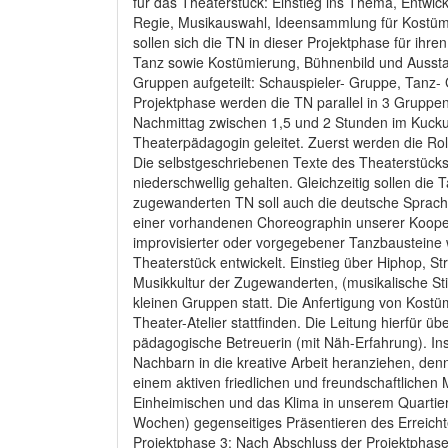
für das Theaterstück: Einstieg ins Thema, Entwic
Regie, Musikauswahl, Ideensammlung für Kostüme
sollen sich die TN in dieser Projektphase für ihr
Tanz sowie Kostümierung, Bühnenbild und Aussta
Gruppen aufgeteilt: Schauspieler- Gruppe, Tanz- G
Projektphase werden die TN parallel in 3 Gruppen
Nachmittag zwischen 1,5 und 2 Stunden im Kuckuc
Theaterpädagogin geleitet. Zuerst werden die Rol
Die selbstgeschriebenen Texte des Theaterstücks
niederschwellig gehalten. Gleichzeitig sollen die
zugewanderten TN soll auch die deutsche Sprach
einer vorhandenen Choreographin unserer Kooper
improvisierter oder vorgegebener Tanzbaustein
Theaterstück entwickelt. Einstieg über Hiphop, 
Musikkultur der Zugewanderten, (musikalische Stil
kleinen Gruppen statt. Die Anfertigung von Kos
Theater-Atelier stattfinden. Die Leitung hierfür ü
pädagogische Betreuerin (mit Näh-Erfahrung). In
Nachbarn in die kreative Arbeit heranziehen, den
einem aktiven friedlichen und freundschaftlichen 
Einheimischen und das Klima in unserem Quartier
Wochen) gegenseitiges Präsentieren des Erreicht
Projektphase 3: Nach Abschluss der Projektphase