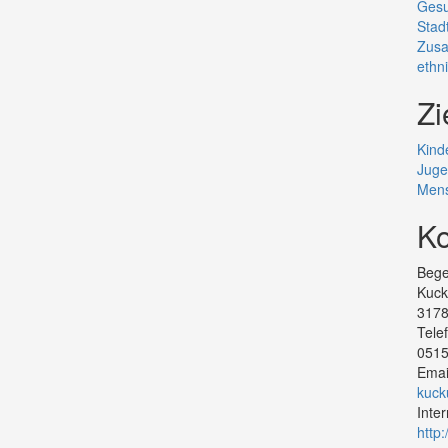
Gesu
Stadt
Zusa
ethn
Zi
Kind
Juge
Mens
Ko
Bege
Kuck
317
Tel
0515
Emai
kuck
Inte
http