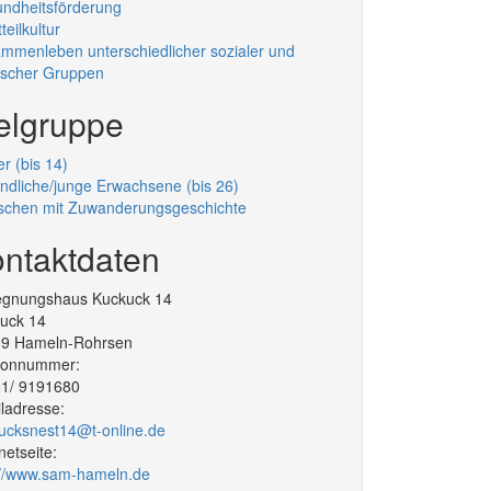
ndheitsförderung
teilkultur
mmenleben unterschiedlicher sozialer und
ischer Gruppen
elgruppe
er (bis 14)
ndliche/junge Erwachsene (bis 26)
chen mit Zuwanderungsgeschichte
ntaktdaten
gnungshaus Kuckuck 14
uck 14
89
Hameln-Rohrsen
efonnummer:
1/ 9191680
ladresse:
ucksnest14@t-online.de
rnetseite:
://www.sam-hameln.de