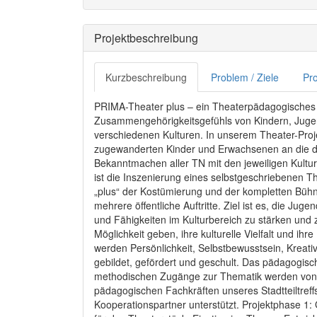
Projektbeschreibung
Kurzbeschreibung
Problem / Ziele
Pro
PRIMA-Theater plus – ein Theaterpädagogisches I
Zusammengehörigkeitsgefühls von Kindern, Juge
verschiedenen Kulturen. In unserem Theater-Proj
zugewanderten Kinder und Erwachsenen an die d
Bekanntmachen aller TN mit den jeweiligen Kultu
ist die Inszenierung eines selbstgeschriebenen 
„plus“ der Kostümierung und der kompletten Bühne
mehrere öffentliche Auftritte. Ziel ist es, die Juge
und Fähigkeiten im Kulturbereich zu stärken und 
Möglichkeit geben, ihre kulturelle Vielfalt und ih
werden Persönlichkeit, Selbstbewusstsein, Kreat
gebildet, gefördert und geschult. Das pädagogisc
methodischen Zugänge zur Thematik werden von e
pädagogischen Fachkräften unseres Stadtteiltref
Kooperationspartner unterstützt. Projektphase