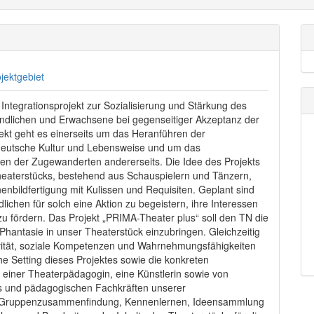
jektgebiet
ntegrationsprojekt zur Sozialisierung und Stärkung des
ndlichen und Erwachsene bei gegenseitiger Akzeptanz der
ekt geht es einerseits um das Heranführen der
eutsche Kultur und Lebensweise und um das
ren der Zugewanderten andererseits. Die Idee des Projekts
Theaterstücks, bestehend aus Schauspielern und Tänzern,
nbildfertigung mit Kulissen und Requisiten. Geplant sind
ndlichen für solch eine Aktion zu begeistern, ihre Interessen
zu fördern. Das Projekt „PRIMA-Theater plus“ soll den TN die
re Phantasie in unser Theaterstück einzubringen. Gleichzeitig
ivität, soziale Kompetenzen und Wahrnehmungsfähigkeiten
he Setting dieses Projektes sowie die konkreten
iner Theaterpädagogin, eine Künstlerin sowie von
fs und pädagogischen Fachkräften unserer
 1: Gruppenzusammenfindung, Kennenlernen, Ideensammlung