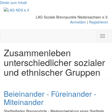
Direkt zum Inhalt
LAG Soziale Brennpunkte Niedersachsen e.V.
Anmelden
|
Registrieren
Toggl
naviga
Zusammenleben
unterschiedlicher sozialer
und ethnischer Gruppen
Beieinander - Füreinander -
Miteinander
Stadtteilladen Bremervörde - Weiterentwicklung eines Stadtteils