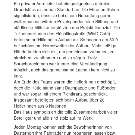
Ein privater Vermieter bot ein geeignetes zentrales
Grundstück als neuen Standort an. Die Ehrenamtlichen
signalisierten, dass sie bei einem Neuanfang gerne
weitermachen würden Privatspender, eine Stiftung und
städtische Mittel unterstützten das Projekt finanziell. Die
TeilnehmerInnen des Flüchtlingstreffs (WinD-Café)
boten sofort Hilfe beim Aufbau an. So begann am 30.9.
bei schönstem Herbstwetter der Aufbau. Viele fleißige
Hände fanden sich ein, um gemeinsam zu bauen, zu
streichen, zu hämmern und zu sägen. Trotz
Sprachproblemen war immer eine Verständigung
möglich, auch das gemeinsame Lachen kam nicht zu
kurz.
Am Ende des Tages waren die HelferInnen erschöpft,
doch die Hütte stand samt Dachpappe und Fußboden
und war sogar mit einem Richtkranz geschmückt.
Insgesamt beteiligten sich beim Aufbau über 20
HelferInnen aus 6 Nationen.
Das Haus symbolisiert die tolle Zusammenarbeit vieler
Beteiligter und alle sind stolz auf ihr Werk!
Jeden Montag können sich die BewohnerInnen von
Düsternort ihre Fahrräder nun reparieren lassen bzw.